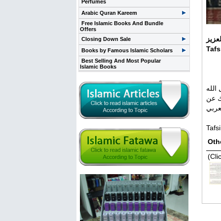
Perfumes
Arabic Quran Kareem
Free Islamic Books And Bundle
Offers
عزيز
Closing Down Sale
Tafs
Books by Famous Islamic Scholars
Best Selling And Most Popular
Islamic Books
الله
ك عن
عربي
Tafs
Oth
(Cli
Rela