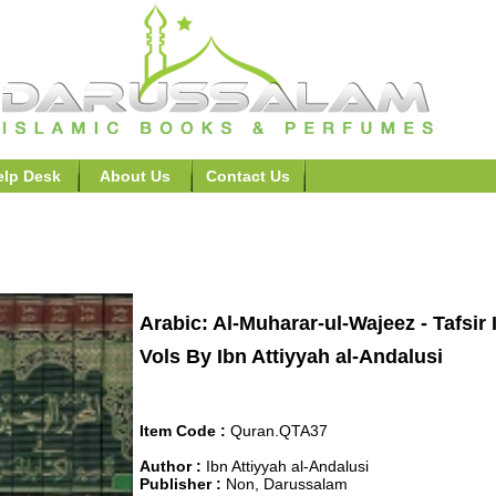
elp Desk
About Us
Contact Us
 and Tafsir Books>>Arabic: Al-Muharar-ul-Wajeez - Tafsir Ibn Attiyah 6 
المحرر ال
Arabic: Al-Muharar-ul-Wajeez - Tafsir 
Vols By Ibn Attiyyah al-Andalusi
Item Code :
Quran.QTA37
Author :
Ibn Attiyyah al-Andalusi
Publisher :
Non, Darussalam