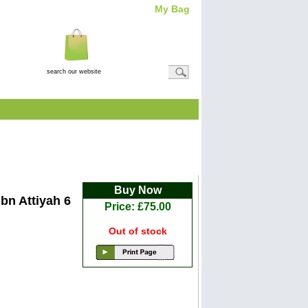
My Bag
Total Item(s)
0
Total
Amount: (
£0.00
)
View Basket
Vols تفسير ابن عطية -
Buy Now
Ibn Attiyah 6
Price: £75.00
Out of stock