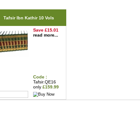
Tafsir Ibn Kathir 10 Vols
Save £15.01
read more...
Code :
Tafsir.QE16
only
£159.99